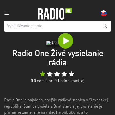
Rozhlasová
stanica
z:
Všetky
kraje
Radio One Živé vysielanie
Banskobystrický
kraj
rádia
Košický
kraj
0.0
od 5.0 pri
0
Hodnotenie(-a)
Nitriansky
kraj
Radio One je najsledovanejšie rádiová stanica v Slovenskej
Prešovský
republike. Stanica vysiela z Bratislavy a jej vysielanie je
kraj
primárne zamerané na mladšie publikum, a to