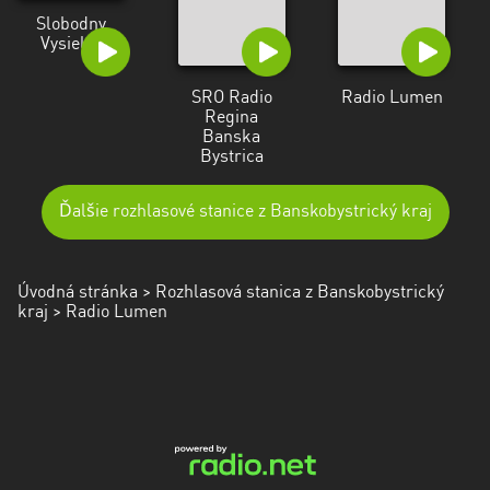
Slobodny
Vysielac
SRO Radio
Radio Lumen
Regina
Banska
Bystrica
Ďalšie rozhlasové stanice z Banskobystrický kraj
Úvodná stránka
>
Rozhlasová stanica z Banskobystrický
kraj
> Radio Lumen