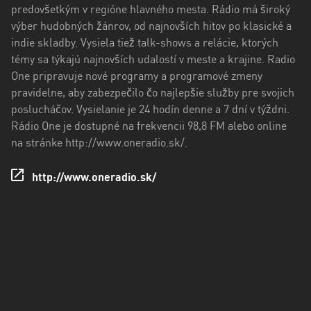
predovšetkým v regióne hlavného mesta. Rádio má široký
Trenčiansky
výber hudobných žánrov, od najnovších hitov po klasické a
kraj
indie skladby. Vysiela tiež talk-shows a relácie, ktorých
Trnavský
témy sa týkajú najnovších udalostí v meste a krajine. Radio
kraj
One pripravuje nové programy a programové zmeny
pravidelne, aby zabezpečilo čo najlepšie služby pre svojich
Žilinský
poslucháčov. Vysielanie je 24 hodín denne a 7 dní v týždni.
kraj
Rádio One je dostupné na frekvencii 98,8 FM alebo online
na stránke http://www.oneradio.sk/.
http://www.oneradio.sk/