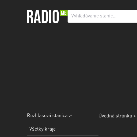
Rozhlasová
stanica
z:
Všetky
kraje
Banskobystrický
kraj
Košický
kraj
Nitriansky
kraj
Rozhlasová stanica z:
Úvodná stránka
> 
Prešovský
Všetky kraje
kraj