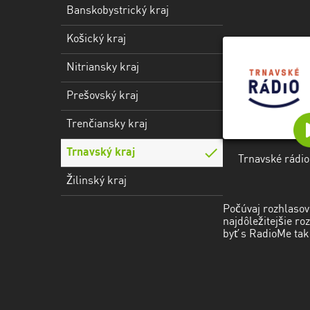
Banskobystrický kraj
Trenčiansky
kraj
Košický kraj
Trnavský
Nitriansky kraj
kraj
Prešovský kraj
Žilinský
kraj
Trenčiansky kraj
Trnavský kraj
Trnavské rádio
Žilinský kraj
Počúvaj rozhlasov
najdôležitejšie ro
byť s RadioMe tak